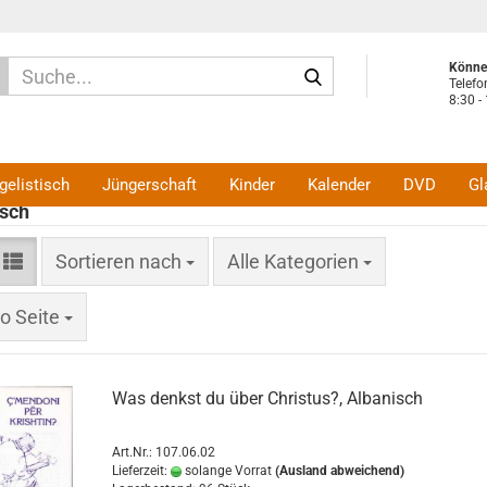
Suche...
Können
Telefo
8:30 -
Geöffn
dienst
10:00 
Verei
gelistisch
Jüngerschaft
Kinder
Kalender
DVD
Gl
sch
Sortieren nach
Sortieren nach
Alle Kategorien
eite
o Seite
Was denkst du über Christus?, Albanisch
Art.Nr.: 107.06.02
Lieferzeit:
solange Vorrat
(Ausland abweichend)