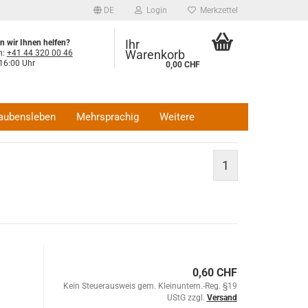
DE
Login
Merkzettel
Ihr
 wir Ihnen helfen?
Warenkorb
n:
+41 44 320 00 46
 16:00 Uhr
0,00 CHF
et für Besucher:
ags & donnerstags
- 15:00 Uhr oder nach
nbarung
aubensleben
Mehrsprachig
Weitere
1
0,60 CHF
Kein Steuerausweis gem. Kleinuntern.-Reg. §19
UStG zzgl.
Versand