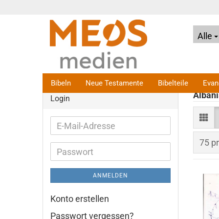
Alle
Bibeln
Neue Testamente
Bibelteile
Evan
Albani
Login
E-
Mail-
pro S
75 pr
Adresse
Passwort
ANMELDEN
Konto erstellen
Passwort vergessen?