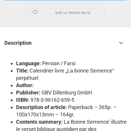
SUR LE PENSE-BETE
Description
Language:
Persian / Farsi
Title:
Calendrier livre „La bonne Semence“
perpétuel
Author:
Publisher:
GBV Dillenburg GmbH
ISBN:
978-3-96162-659-5
Description of article:
Paperback – 365p. –
100x170x13mm – 164gr.
Contents summary:
La Bonne Semence' illustre
le verset biblique quotidien par des