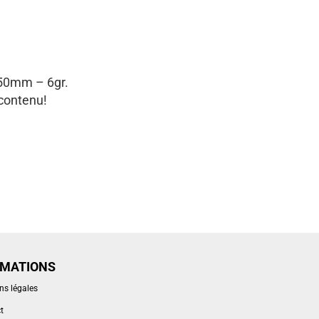
50mm – 6gr.
 contenu!
RMATIONS
ns légales
t