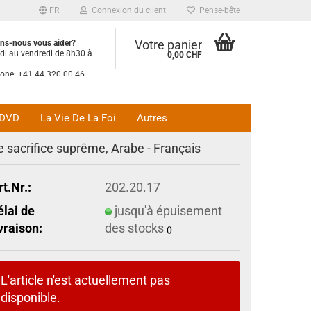
FR
Connexion du client
Pense-bête
Votre panier
ns-nous vous aider?
di au vendredi de 8h30 à
0,00 CHF
hone:
+41 44 320 00 46
 aux visiteurs
h à 15 h
 rendez-vous
DVD
La Vie De La Foi
Autres
e sacrifice suprême, Arabe - Français
rt.Nr.:
202.20.17
élai de
jusqu'à épuisement
ivraison:
des stocks
()
L'article n'est actuellement pas
disponible.