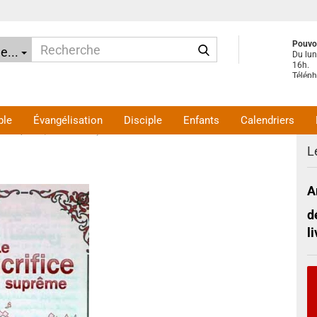
Recherche
Pouvo
e...
Du lun
16h.
Télép
ouvert
de 10 
ou sur
ble
Évangélisation
Disciple
Enfants
Calendriers
fice suprême, Arabe - Français
L
A
d
l