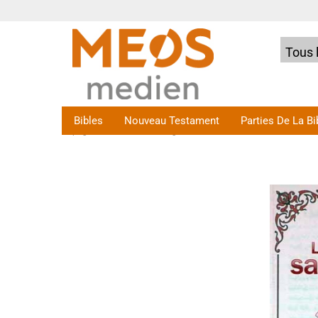
Tous l
Bibles
Nouveau Testament
Parties De La Bi
»
»
»
page d'accueil
Évangélisation
traités
Le sacri