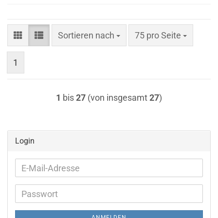
Sortieren nach
pro Seite
Sortieren nach
75 pro Seite
1
1
bis
27
(von insgesamt
27
)
Login
E-
Mail-
Adresse
Passwort
ANMELDEN