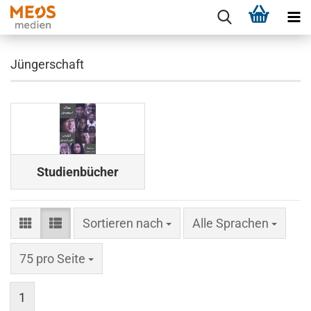
Jüngerschaft
Studienbücher
Sortieren nach
Sortieren nach
Alle Sprachen
pro Seite
75 pro Seite
1