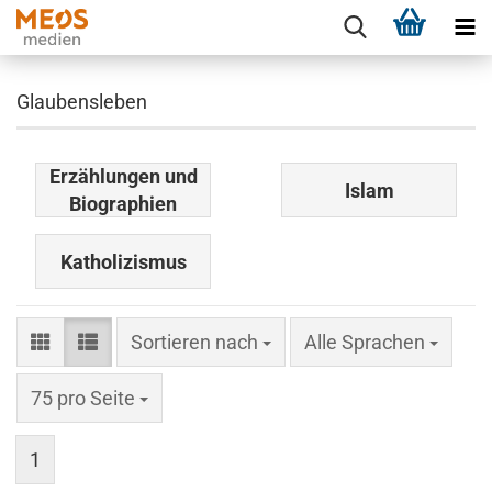
Glaubensleben
Erzählungen und
Islam
Biographien
Katholizismus
Sortieren nach
Sortieren nach
Alle Sprachen
pro Seite
75 pro Seite
1